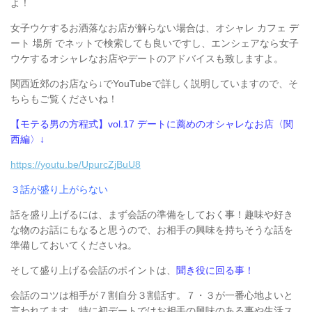
よ！
女子ウケするお洒落なお店が解らない場合は、オシャレ カフェ デ
ート 場所 でネットで検索しても良いですし、エンシェアなら女子
ウケするオシャレなお店やデートのアドバイスも致しますよ。
関西近郊のお店なら↓でYouTubeで詳しく説明していますので、そ
ちらもご覧くださいね！
【モテる男の方程式】vol.17 デートに薦めのオシャレなお店〈関
西編〉↓
https://youtu.be/UpurcZjBuU8
３話が盛り上がらない
話を盛り上げるには、まず会話の準備をしておく事！趣味や好き
な物のお話にもなると思うので、お相手の興味を持ちそうな話を
準備しておいてくださいね。
そして盛り上げる会話のポイントは、
聞き役に回る事！
会話のコツは相手が７割自分３割話す。７・３が一番心地よいと
言われてます。特に初デートではお相手の興味のある事や生活ス