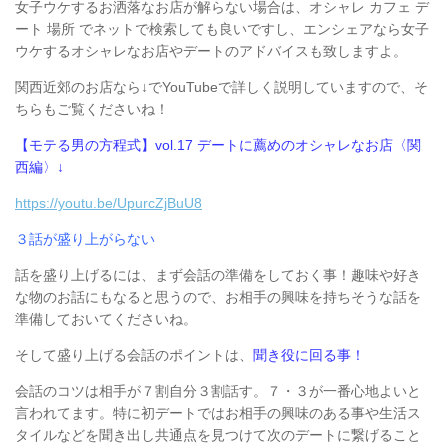
女子ウケするお洒落なお店が解らない場合は、オシャレ カフェ デ
ート 場所 でネットで検索しても良いですし、エンシェアなら女子
ウケするオシャレなお店やデートのアドバイスも致しますよ。
関西近郊のお店なら↓でYouTubeで詳しく説明していますので、そ
ちらもご覧くださいね！
【モテる男の方程式】vol.17 デートに薦めのオシャレなお店〈関
西編〉↓
https://youtu.be/UpurcZjBuU8
３話が盛り上がらない
話を盛り上げるには、まず会話の準備をしておく事！趣味や好き
な物のお話にもなると思うので、お相手の興味を持ちそうな話を
準備しておいてくださいね。
そして盛り上げる会話のポイントは、
聞き役に回る事！
会話のコツは相手が７割自分３割話す。７・３が一番心地よいと
言われてます。特に初デートではお相手の興味のある事や生活ス
タイルなどを聞き出し共通点を見つけて次のデートに繋げること