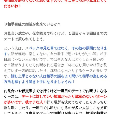
場価値が解ってないと思いますので、そこをしっかり見直してく
ださいね！
３相手目線の婚活が出来ているか？
お見合い成立や、仮交際まで行くけど、１回目から３回目までの
デートで振られてしまう。
という人は、ス
ペックや見た目ではなく、その他の原因になりま
す。
話が極端に楽しくない。自分勝手で思いやりがない等。相手
目線じゃない人が多いです。ではそんな人はどうしたら良いの
か？話がうまくなくお断される場合は一杯になり周りや相手が見
えていず一方的に話したり、沈黙になったりするケースが多いで
す。
話し上手じゃない人は相手の話をよく聞いて相手の楽しめる
方法を探すよう聞き上手になりましょうね！
お見合いや仮交際までは行くけど一度目のデートでお断りになる
ケースは、
デートに対していい加減だったり誠意のないパターン
が多いです。後ケチな人！
行く場所も決めてなかったりきっちり
割り勘にしたり。一度目でお断りになるのが多い人はここを見直
して下さね。
３度目のデートでお断りが多い人は、婚活の熱量が