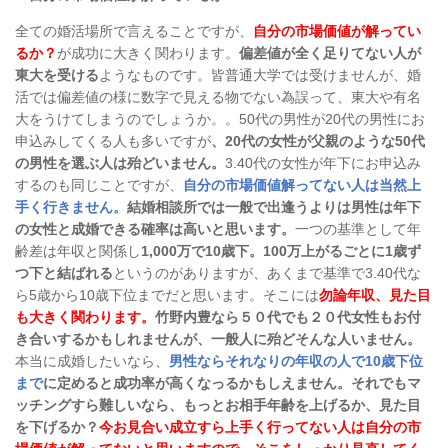
全ての婚活場所で言えることですが、
自分の市場価値が解ってい
るか？
が成功に大きく関わります。
偏差値が全く足りてない人が
東大を受ける
ようなものです。皆普通大学では受けませんが、婚
活では偏差値の様に数字で見える物でない為誤って、東大や有名
大をうけてしまうのでしょうか。。
50
代の男性が
20
代の男性にお
申込みしてくる人も多いですが
、
20
代の女性が父親のような
50
代
の男性を選ぶ人は殆どいません。
3.40
代の女性が年下にお申込み
するのも同じことですが、
自分の市場価値解ってない人は当然上
手く行きません。
結婚相談所では一般で出逢うよりは男性は年下
の女性と成婚できる確率は高いと思います。
一つの基準として年
齢差は年収と関係し
1,000
万で
10
歳下。
100
万上がるごとに
1
歳ず
つ下と結ばれる
というのがありますが、あくまで基準で
3.40
代な
ら
5
歳から
10
歳下位までだと思います。そこには
勿論年収、見た目
も大きく関わります。
竹野内豊なら５０代でも２０代女性もお付
き合いするかもしれませんが、一般人に殆どそんな人いません。
本当に成婚したいなら、
男性ならそれなりの年収の人で
10
歳下位
まで
に定めると成功率が高くなっるかもしえません。それでもマ
ッチングすら難しいなら、もっとお相手年齢を上げるか、見た目
を下げるか？
今お見合い成立すら上手く行ってない人は自分の市