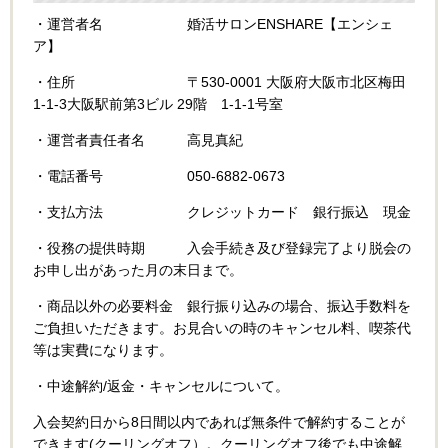
・運営者名 婚活サロンENSHARE【エンシェ
ア】
・住所
〒530-0001
大阪府大阪市北区梅田
1-1-3大阪駅前第3ビル 29階 1-1-1号室
・運営者責任者名 高見真紀
・電話番号 050-6882-0673
・支払方法 クレジットカード 銀行振込 現金
・役務の提供時期 入会手続き及び登録完了より脱会の
お申し出があった月の末日まで。
・商品以外の必要料金 銀行振り込みの場合、振込手数料を
ご負担いただきます。お見合いの時のキャンセル料、喫茶代
等は実費になります。
・中途解約/返金・キャンセルについて。
入会契約日から8日間以内であれば無条件で解約することが
できます(クーリングオフ）。クーリングオフ後でも中途解