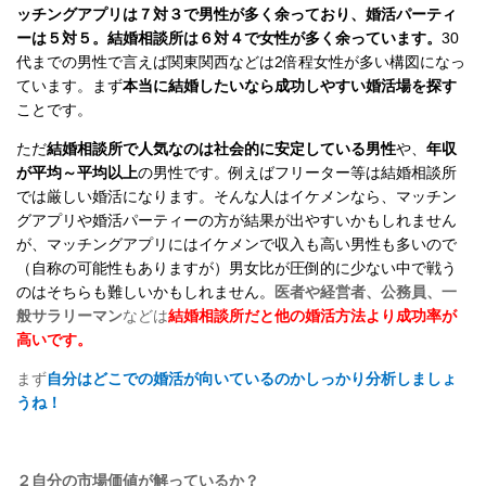
ッチングアプリは７対３で男性が多く余っており、婚活パーティ
ーは５対５。結婚相談所は６対４で女性が多く余っています。
30
代までの男性で言えば関東関西などは
2
倍程女性が多い構図になっ
ています。まず
本当に結婚したいなら成功しやすい婚活場を探す
ことです。
ただ
結婚相談所で人気なのは社会的に安定している男性
や、
年収
が平均～平均以上
の男性です。例えばフリーター等は結婚相談所
では厳しい婚活になります。そんな人はイケメンなら、マッチン
グアプリや婚活パーティーの方が結果が出やすいかもしれません
が、マッチングアプリにはイケメンで収入も高い男性も多いので
（自称の可能性もありますが）男女比が圧倒的に少ない中で戦う
のはそちらも難しいかもしれません。
医者や経営者、公務員、一
般サラリーマン
などは
結婚相談所だと他の婚活方法より成功率が
高いです。
まず
自分はどこでの婚活が向いているのかしっかり分析しましょ
うね！
２自分の市場価値が解っているか？