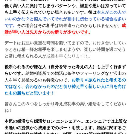
低く高い人に負けてしまうパターン
や、
誠意や思いは持っていて
も上手く伝えられていない
場合も多いです。
後は
本人がこの人で
いいのかな？と悩んでいてそれが相手に伝わっている場合も多い
です。
その場合はその相手は結果違ったのかもしれませんが、
成
婚が早い人は先方からのお断りが少ないです。
デートはお互い貴重な時間を割いてますので、
お付き合いしてい
るときは
精一杯お相手を楽しませようや、楽しい時間を過ごそう
と常に考えられる人
が成婚も早くなりますよ。
後断られるのが嫌な人（自分を守った考えの人）も上手く行きず
らいです。
結婚相談所での婚活は条件やフィーリングなど沢山の
人を早く見極めるのも特徴なので、
お断り＝振られたと考えるの
ではなく、合わなかったのだと切り替え早く新しい人に目を向け
たもの勝ちだと思います！
皆さんこの３つをしっかり考え成功率の高い婚活をしてください
ね！
本気の婚活なら婚活サロン エンシェアへ。エンシェアでは
上質な
出逢いの提供から成婚までのポートを致します。婚活に関するご